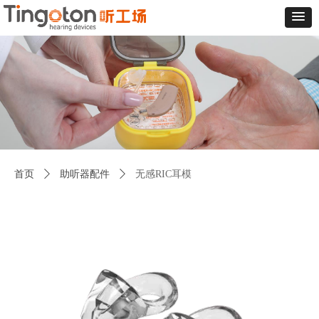
首页
ꄲ
助听器配件
ꄲ
无感RIC耳模