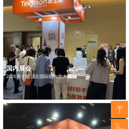
国内展会
2025北京国际听力学大会
国内展会
2026第十届北京国际听力学大会
查看更多
ꅀ
ꁸ
国外展会
ꂅ
回到顶部
2025美国AAA展会