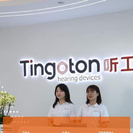
+
+
+