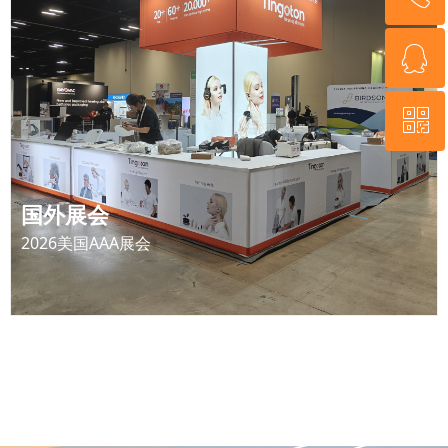
ꁗ
400-1388-939
ꀥ
QQ客服
微信公众号
国外展会
2026美国AAA展会
查看更多
ꅀ