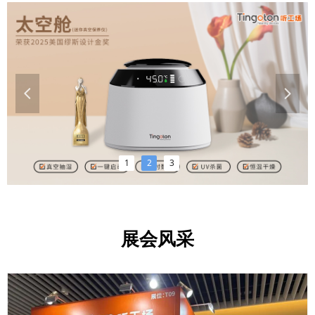
넳
넲
1
2
3
展会风采