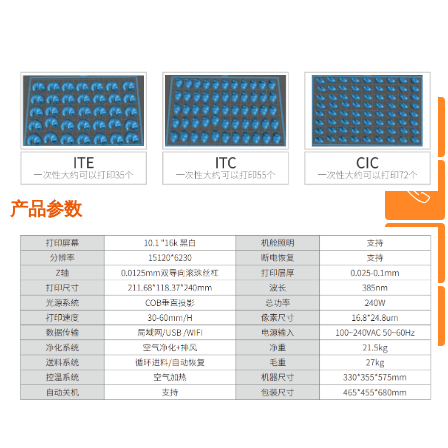
ꁸ
ꂅ
回到顶部
产品参数
ꁗ
400-1388-939
ꀥ
QQ客服
微信公众号