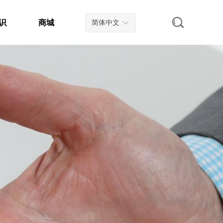
识
商城
简体中文
ꀅ