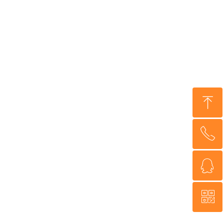
ꁸ
ꂅ
回到顶部
ꁗ
400-1388-939
ꀥ
QQ客服