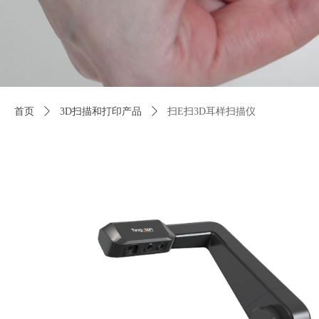
首页
ꄲ
3D扫描和打印产品
ꄲ
扫E扫3D耳样扫描仪