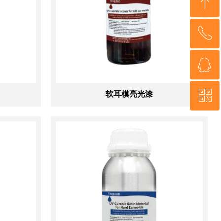
ꁸ
ꂅ
回到顶部
ꁗ
400-1388-939
ꀥ
软耳模亮光漆
QQ客服
微信公众号