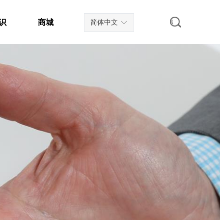
识
商城
简体中文
ꀅ