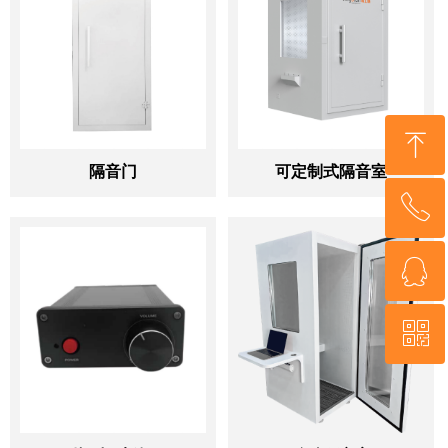
ꁸ
隔音门
可定制式隔音室
ꂅ
回到顶部
ꁗ
400-1388-939
ꀥ
QQ客服
微信公众号